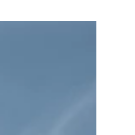
longtemps .. À quand la fin de cette politique
de l’autruche que les instances judiciaires et
politiques décident de mener en dépit du
respect du droit et des libertés des ressortissants
étrangers et plus particulièrement des
ressortissants algériens ? Un étranger ne peut
pas être maintenu en rétention administrative s'il
n'existe pas de perspectives d'éloignement.
Cette règle est fondamentale et ne doit jamais
être oubliée.