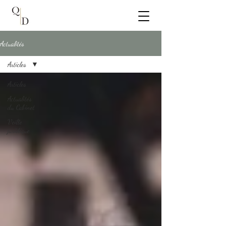
Actualités
Articles
Articles
Actualités
du Cabinet
Veille
juridique