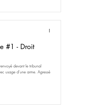
es, des logements indignes et
 nationalité étrangère à l’état
t économique. Un dossier que
t près en afin de combattre ces
e #1 - Droit
renvoyé devant le tribunal
avec usage d'une arme. Agressé