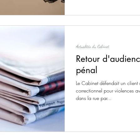
de travail extrêmement difficil
une réduction de la personne de
d’objet à vocation uniquemen
le cabinet suivra d’extrêmemen
agissements inhumains.
Actualités du Cabinet
Retour d'audienc
pénal
Le Cabinet défendait un client 
correctionnel pour violences 
dans la rue par...