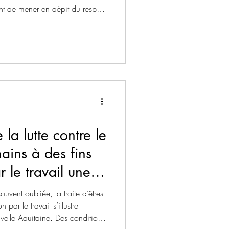
ent de mener en dépit du respect
ortissants étrangers et plus
ants algériens ? Un étranger ne
ion administrative s'il n'existe
ent. Cette règle est
 être oubliée.
 la lutte contre le
mains à des fins
r le travail une
uvent oubliée, la traite d’êtres
 par le travail s’illustre
velle Aquitaine. Des conditions