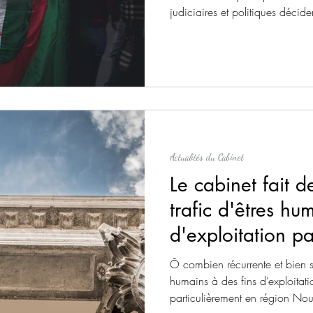
judiciaires et politiques décid
du droit et des libertés des ress
particulièrement des ressortiss
peut pas être maintenu en rétent
pas de perspectives d'éloignem
fondamentale et ne doit jamais
Actualités du Cabinet
Le cabinet fait de
trafic d'êtres hu
d'exploitation pa
priorité.
Ô combien récurrente et bien so
humains à des fins d’exploitation
particulièrement en région Nou