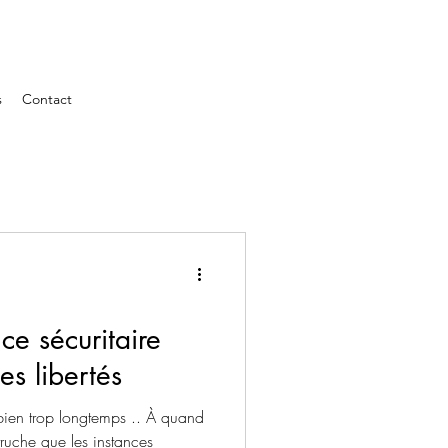
s
Contact
e sécuritaire
les libertés
bien trop longtemps .. À quand
utruche que les instances